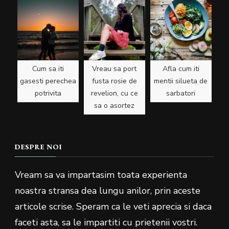
Cum sa iti
Vreau sa port
Afla cum iti
gasesti perechea
fusta rosie de
mentii silueta de
potrivita
revelion, cu ce
sarbatori
sa o asortez
DESPRE NOI
Vream sa va impartasim toata experienta
noastra stransa dea lungu anilor, prin aceste
articole scrise. Speram ca le veti aprecia si daca
faceti asta, sa le impartiti cu prietenii vostri.