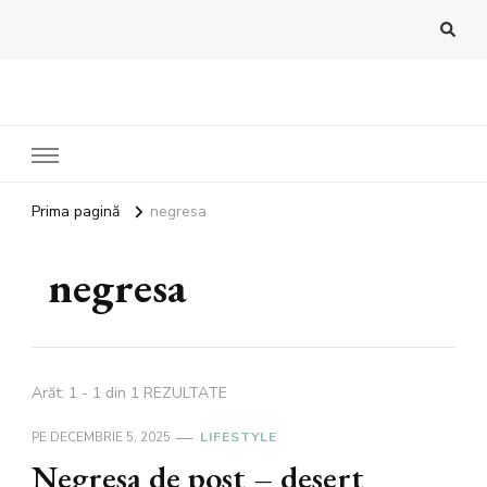
Bandoux
Noutati beauty pentru tine…
Prima pagină
negresa
negresa
Arăt: 1 - 1 din 1 REZULTATE
PE
DECEMBRIE 5, 2025
LIFESTYLE
Negresa de post – desert