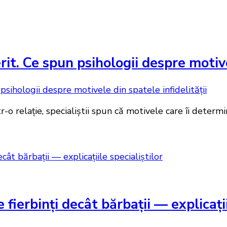
erit. Ce spun psihologii despre motive
o relație, specialiștii spun că motivele care îi determin
fierbinți decât bărbații — explicații