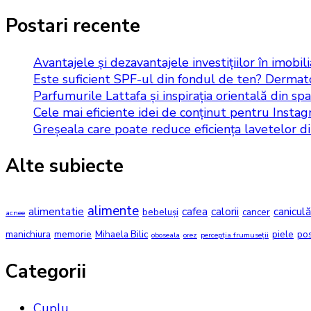
Postari recente
Avantajele și dezavantajele investițiilor în imobil
Este suficient SPF-ul din fondul de ten? Dermato
Parfumurile Lattafa și inspirația orientală din spat
Cele mai eficiente idei de conținut pentru Insta
Greșeala care poate reduce eficiența lavetelor d
Alte subiecte
alimente
alimentatie
cafea
calorii
caniculă
bebeluși
cancer
acnee
manichiura
memorie
Mihaela Bilic
piele
po
oboseala
orez
percepția frumuseții
Categorii
Cuplu