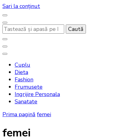
Sari la conținut
Cauți
ceva?
Noutati beauty pentru tine…
Bandoux
Cuplu
Dieta
Fashion
Frumusete
Ingrijire Personala
Sanatate
Prima pagină
femei
femei