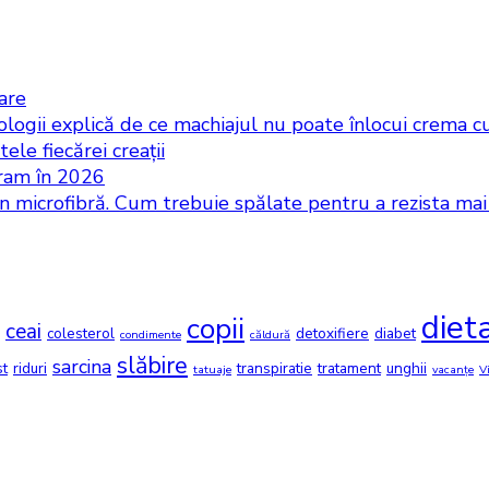
iare
logii explică de ce machiajul nu poate înlocui crema cu
ele fiecărei creații
gram în 2026
in microfibră. Cum trebuie spălate pentru a rezista ma
diet
copii
ceai
colesterol
detoxifiere
diabet
condimente
căldură
slăbire
sarcina
st
riduri
transpiratie
tratament
unghii
tatuaje
vacanțe
V