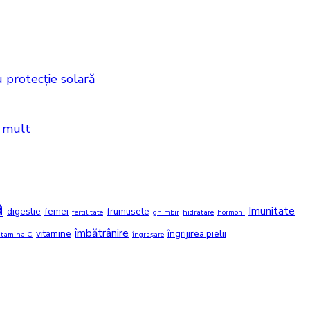
 protecție solară
i mult
a
Imunitate
digestie
femei
frumusete
fertilitate
ghimbir
hidratare
hormoni
îmbătrânire
vitamine
îngrijirea pielii
itamina C
îngrașare