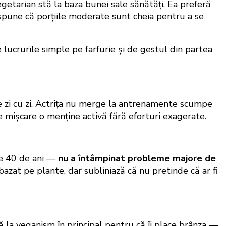
etarian stă la baza bunei sale sănătăți. Ea preferă
 spune că porțiile moderate sunt cheia pentru a se
lucrurile simple pe farfurie și de gestul din partea
 de zi cu zi. Actrița nu merge la antrenamente scumpe
 de mișcare o menține activă fără eforturi exagerate.
de 40 de ani —
nu a întâmpinat probleme majore de
bazat pe plante, dar subliniază că nu pretinde că ar fi
ă la veganism în principal pentru că îi place brânza —