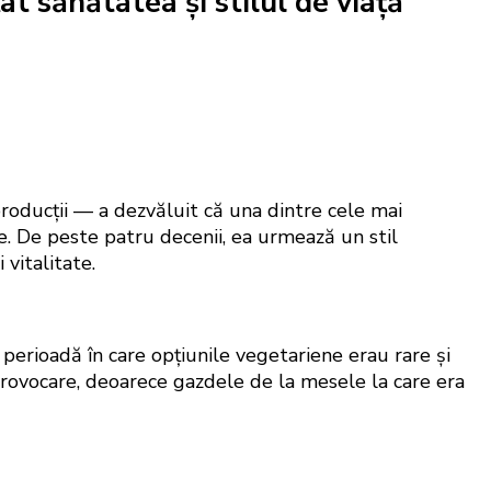
at sănătatea și stilul de viață
producții — a dezvăluit că una dintre cele mai
e. De peste patru decenii, ea urmează un stil
 vitalitate.
o perioadă în care opțiunile vegetariene erau rare și
 provocare, deoarece gazdele de la mesele la care era