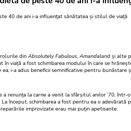
ietă de peste 40 de ani i-a influenț
olurile din
Absolutely Fabulous
,
Amandaland
și alte 
t în viață a fost schimbarea modului în care se hrăneșt
 ea, i-a adus beneficii semnificative pentru bunăstare și
a renunța la carne a venit la sfârșitul anilor ’70, într-
le. La început, schimbarea a fost pentru ea o adevărată
preparările improvizate erau mai puțin apetisante.