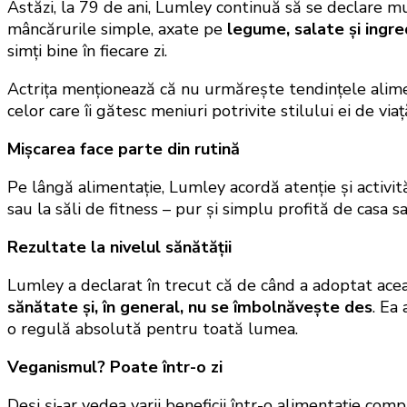
Astăzi, la 79 de ani, Lumley continuă să se declare m
mâncărurile simple, axate pe
legume, salate și ingr
simți bine în fiecare zi.
Actrița menționează că nu urmărește tendințele aliment
celor care îi gătesc meniuri potrivite stilului ei de viaț
Mișcarea face parte din rutină
Pe lângă alimentație, Lumley acordă atenție și activită
sau la săli de fitness – pur și simplu profită de casa 
Rezultate la nivelul sănătății
Lumley a declarat în trecut că de când a adoptat ac
sănătate și, în general, nu se îmbolnăvește des
. Ea
o regulă absolută pentru toată lumea.
Veganismul? Poate într-o zi
Deși și-ar vedea varii beneficii într-o alimentație co