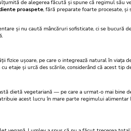
ulțumită de alegerea făcută și spune că regimul său veg
ediente proaspete
, fără preparate foarte procesate, și
are și nu caută mâncăruri sofisticate, ci se bucură de 
ă.
ții fizice ușoare, pe care o integrează natural în viața
sa cu etaje și urcă des scările, considerând că acest tip
eastă dietă vegetariană — pe care a urmat-o mai bine 
 atribuie acest lucru în mare parte regimului alimentar 
mplet vegană, Lumley a spus că nu a făcut trecerea total