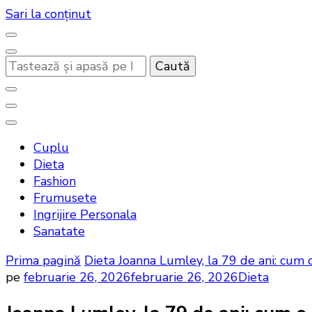
Sari la conținut
Cauți
ceva?
Noutati beauty pentru tine…
Bandoux
Cuplu
Dieta
Fashion
Frumusete
Ingrijire Personala
Sanatate
Prima pagină
Dieta
Joanna Lumley, la 79 de ani: cum o
pe
februarie 26, 2026
februarie 26, 2026
Dieta