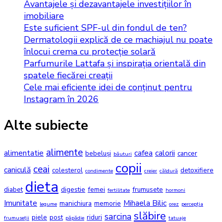
Avantajele și dezavantajele investițiilor în
imobiliare
Este suficient SPF-ul din fondul de ten?
Dermatologii explică de ce machiajul nu poate
înlocui crema cu protecție solară
Parfumurile Lattafa și inspirația orientală din
spatele fiecărei creații
Cele mai eficiente idei de conținut pentru
Instagram în 2026
Alte subiecte
alimente
alimentatie
cafea
calorii
bebeluși
cancer
băuturi
copii
ceai
caniculă
colesterol
detoxifiere
condimente
creier
căldură
dieta
diabet
digestie
femei
frumusete
fertilitate
hormoni
Imunitate
Mihaela Bilic
manichiura
memorie
legume
orez
percepția
slăbire
sarcina
piele
post
riduri
frumuseții
păpădie
tatuaje