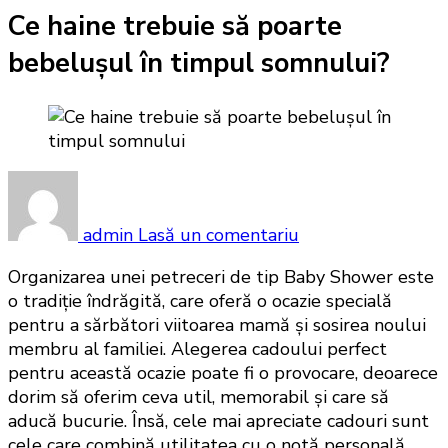
Ce haine trebuie să poarte
bebelușul în timpul somnului?
la
Ce
haine
admin
Lasă un comentariu
trebuie
Organizarea unei petreceri de tip Baby Shower este
să
o tradiție îndrăgită, care oferă o ocazie specială
poarte
pentru a sărbători viitoarea mamă și sosirea noului
bebelușul
membru al familiei. Alegerea cadoului perfect
în
pentru această ocazie poate fi o provocare, deoarece
timpul
dorim să oferim ceva util, memorabil și care să
somnului?
aducă bucurie. Însă, cele mai apreciate cadouri sunt
cele care combină utilitatea cu o notă personală,