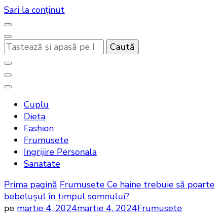
Sari la conținut
Cauți
ceva?
Noutati beauty pentru tine…
Bandoux
Cuplu
Dieta
Fashion
Frumusete
Ingrijire Personala
Sanatate
Prima pagină
Frumusete
Ce haine trebuie să poarte
bebelușul în timpul somnului?
pe
martie 4, 2024
martie 4, 2024
Frumusete