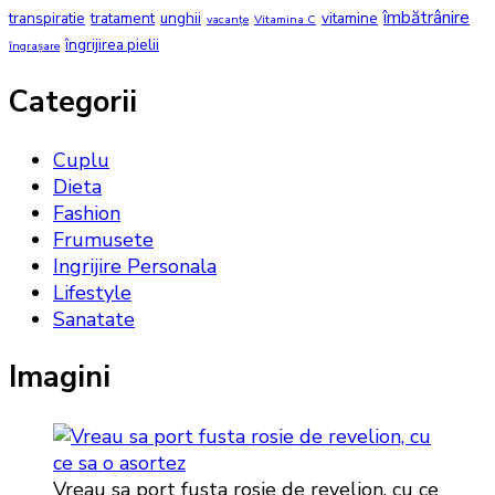
îmbătrânire
transpiratie
tratament
unghii
vitamine
vacanțe
Vitamina C
îngrijirea pielii
îngrașare
Categorii
Cuplu
Dieta
Fashion
Frumusete
Ingrijire Personala
Lifestyle
Sanatate
Imagini
Vreau sa port fusta rosie de revelion, cu ce