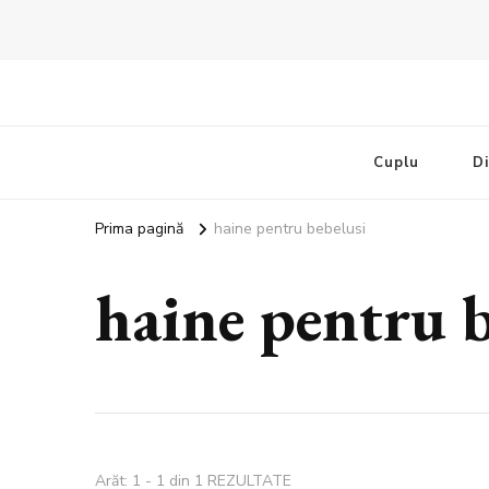
Bandoux
Noutati beauty pentru tine…
Cuplu
D
Prima pagină
haine pentru bebelusi
haine pentru b
Arăt: 1 - 1 din 1 REZULTATE