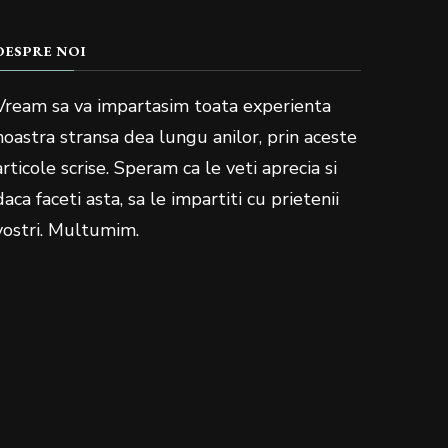
DESPRE NOI
Vream sa va impartasim toata experienta
noastra stransa dea lungu anilor, prin aceste
articole scrise. Speram ca le veti aprecia si
daca faceti asta, sa le impartiti cu prietenii
vostri. Multumim.