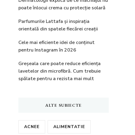
Dermatologii explică de ce machiajul nu
poate înlocui crema cu protecție solară
Parfumurile Lattafa și inspirația
orientală din spatele fiecărei creații
Cele mai eficiente idei de conținut
pentru Instagram în 2026
Greșeala care poate reduce eficiența
lavetelor din microfibră. Cum trebuie
spălate pentru a rezista mai mult
ALTE SUBIECTE
ACNEE
ALIMENTATIE