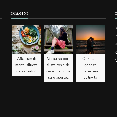
IMAGINI
Afla cum iti
Vreau sa port
Cum sa iti
mentii silueta
fusta rosie de
gasesti
de sarbatori
revelion, cu ce
perechea
sa o asortez
potrivita