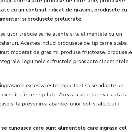
, prajiturile si alte produse de cofetarie, produsele
tate cu un continut ridicat de grasimi, produsele cu
alimentari si produsele prelucrate
.
asa usor trebuie sa fie atente si la alimentele cu un
zaharuri. Acestea includ produsele de tip carne slaba,
tinut moderat de grasimi, produse fructoase, produsele
integrale, legumele si fructele proaspete si semintele
ingrasarea excesiva este important sa se adopte un
a exercitii fizice regulate. Aceasta abordare va ajuta la
e si la prevenirea aparitiei unor boli si afectiuni
se cunoasca care sunt alimentele care ingrasa cel