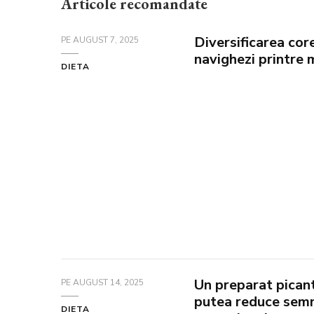
Articole recomandate
Diversificarea cor
PE
AUGUST 7, 2025
navighezi printre 
DIETA
Un preparat picant
PE
AUGUST 14, 2025
putea reduce semni
DIETA