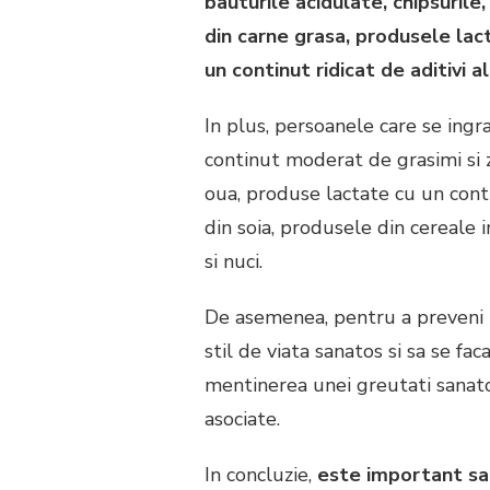
bauturile acidulate, chipsurile
TARE?
din carne grasa, produsele lac
un continut ridicat de aditivi 
In plus, persoanele care se ingr
continut moderat de grasimi si 
oua, produse lactate cu un con
din soia, produsele din cereale 
si nuci.
De asemenea, pentru a preveni 
stil de viata sanatos si sa se fac
mentinerea unei greutati sanatoas
asociate.
In concluzie,
este important sa 