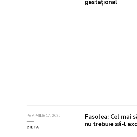
gestațional
Fasolea: Cel mai s
PE
APRILIE 17, 2025
nu trebuie să-l exc
DIETA