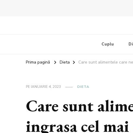
Bandoux
Noutati beauty pentru tine…
Cuplu
D
Prima pagină
Dieta
Care sunt alimentele care ne
PE
IANUARIE 4, 2023
DIETA
Care sunt alime
ingrasa cel mai