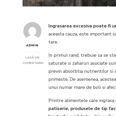
Ingrasarea excesiva poate fi 
aceasta cauza, este important s
tare.
ADMIN
In primul rand, trebuie sa se st
LASĂ UN
saturate si zaharuri asociate su
COMENTARIU
LA
previn absorbtia nutrientilor si 
CARE
primeste. De asemenea, acestea c
SUNT
ALIMENTELE
unui numar mare de boli si afect
CARE
NE
Printre alimentele care ingrasa
INGRASA
CEL
patiserie, produsele de tip fast
MAI