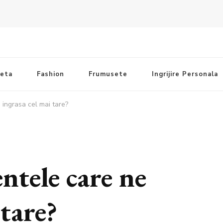
ieta
Fashion
Frumusete
Ingrijire Personala
 ingrasa cel mai tare?
ntele care ne
 tare?