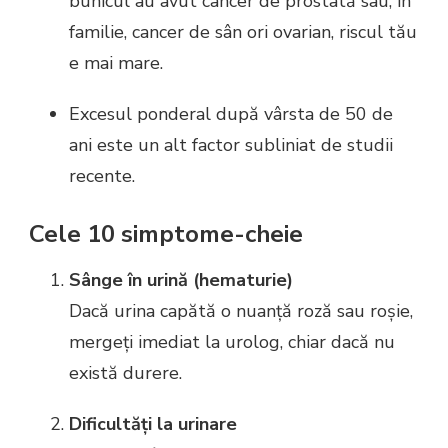
bunicul au avut cancer de prostată sau, în
familie, cancer de sân ori ovarian, riscul tău
e mai mare.
Excesul ponderal după vârsta de 50 de
ani este un alt factor subliniat de studii
recente.
Cele 10 simptome-cheie
Sânge în urină (hematurie)
Dacă urina capătă o nuanță roză sau roșie,
mergeți imediat la urolog, chiar dacă nu
există durere.
Dificultăți la urinare