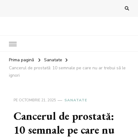
Bandoux
Noutati beauty pentru tine…
Prima pagină
Sanatate
Cancerul de prostată: 10 semnale pe care nu ar trebui să le
ignori
PE
OCTOMBRIE 21, 2025
SANATATE
Cancerul de prostată:
10 semnale pe care nu