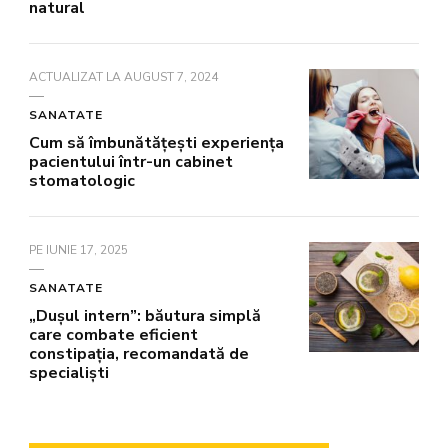
natural
ACTUALIZAT LA
AUGUST 7, 2024
SANATATE
Cum să îmbunătățești experiența
pacientului într-un cabinet
stomatologic
PE
IUNIE 17, 2025
SANATATE
„Dușul intern”: băutura simplă
care combate eficient
constipația, recomandată de
specialiști