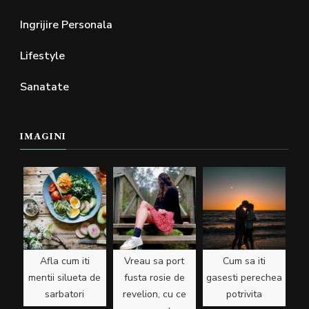
Ingrijire Personala
Lifestyle
Sanatate
IMAGINI
Afla cum iti
Vreau sa port
Cum sa iti
mentii silueta de
fusta rosie de
gasesti perechea
sarbatori
revelion, cu ce
potrivita