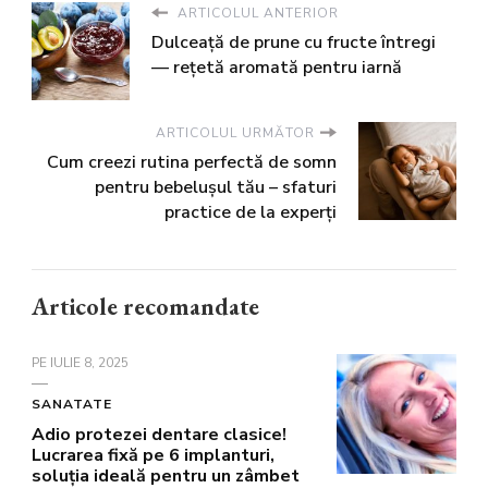
ARTICOLUL ANTERIOR
Dulceață de prune cu fructe întregi
— rețetă aromată pentru iarnă
ARTICOLUL URMĂTOR
Cum creezi rutina perfectă de somn
pentru bebelușul tău – sfaturi
practice de la experți
Articole recomandate
PE
IULIE 8, 2025
SANATATE
Adio protezei dentare clasice!
Lucrarea fixă pe 6 implanturi,
soluția ideală pentru un zâmbet