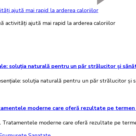
ăți ajută mai rapid la arderea caloriilor
e: soluția naturală pentru un păr strălucitor și sănă
atamentele moderne care oferă rezultate pe termen
Frumusete
Sanatate