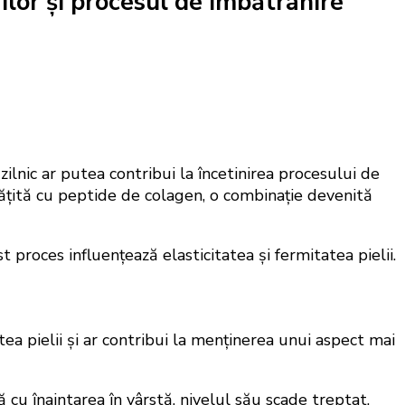
rilor și procesul de îmbătrânire
lnic ar putea contribui la încetinirea procesului de
ogățită cu peptide de colagen, o combinație devenită
 proces influențează elasticitatea și fermitatea pielii.
ea pielii și ar contribui la menținerea unui aspect mai
 cu înaintarea în vârstă, nivelul său scade treptat,