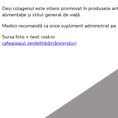
Deși colagenul este intens promovat în produsele anti-
alimentație și stilul general de viață.
Medicii recomandă ca orice supliment administrat pe te
Sursa foto + text: csid.ro
cafea
ceaiul verde
îmbătrânire
riduri