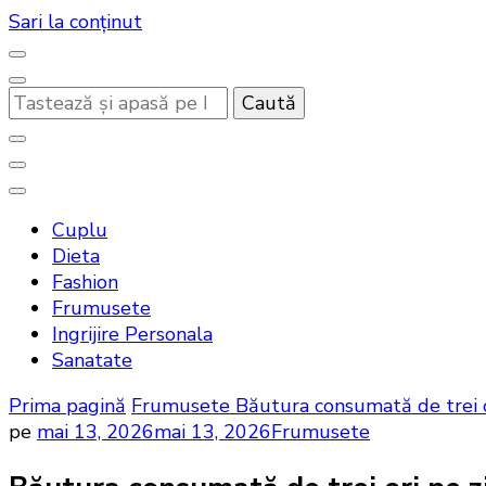
Sari la conținut
Cauți
ceva?
Noutati beauty pentru tine…
Bandoux
Cuplu
Dieta
Fashion
Frumusete
Ingrijire Personala
Sanatate
Prima pagină
Frumusete
Băutura consumată de trei ori
pe
mai 13, 2026
mai 13, 2026
Frumusete