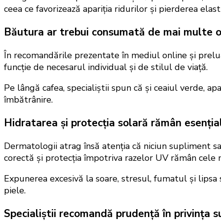
ceea ce favorizează apariția ridurilor și pierderea elastici
Băutura ar trebui consumată de mai multe or
În recomandările prezentate în mediul online și prelua
funcție de necesarul individual și de stilul de viață.
Pe lângă cafea, specialiștii spun că și ceaiul verde, a
îmbătrânire.
Hidratarea și protecția solară rămân esenția
Dermatologii atrag însă atenția că niciun supliment s
corectă și protecția împotriva razelor UV rămân cele 
Expunerea excesivă la soare, stresul, fumatul și lipsa 
piele.
Specialiștii recomandă prudență în privința 