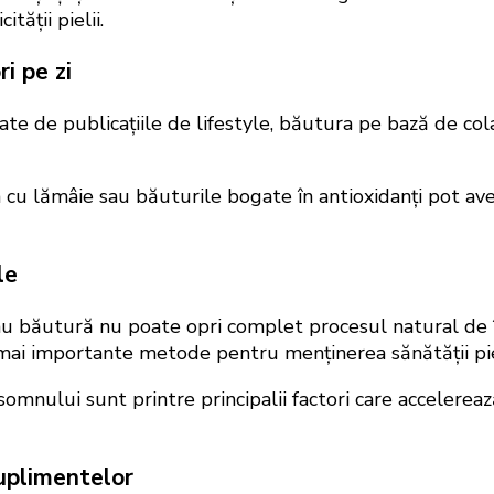
tății pielii.
i pe zi
te de publicațiile de lifestyle, băutura pe bază de cola
pa cu lămâie sau băuturile bogate în antioxidanți pot av
le
au băutură nu poate opri complet procesul natural de î
mai importante metode pentru menținerea sănătății piel
somnului sunt printre principalii factori care accelereaz
suplimentelor