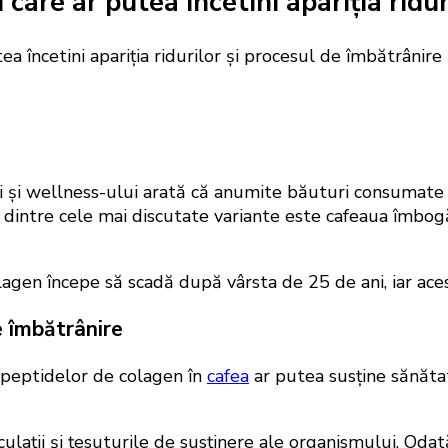
care ar putea încetini apariția ridu
 și wellness-ului arată că anumite băuturi consumate zi
Una dintre cele mai discutate variante este cafeaua îmb
lagen începe să scadă după vârsta de 25 de ani, iar acest
e îmbătrânire
 peptidelor de colagen în
cafea
ar putea susține sănătat
ulații și țesuturile de susținere ale organismului. Odată