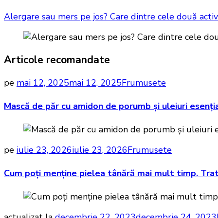
Alergare sau mers pe jos? Care dintre cele două activit
Articole recomandate
pe
mai 12, 2025
mai 12, 2025
Frumusete
Mască de păr cu amidon de porumb și uleiuri esențial
pe
iulie 23, 2026
iulie 23, 2026
Frumusete
Cum poți menține pielea tânără mai mult timp. Tr
actualizat la
decembrie 22, 2023
decembrie 24, 2023