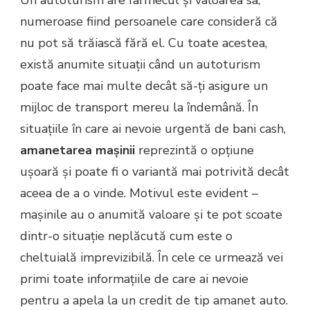
Un autoturism are farmecul și valoarea sa,
TIP
numeroase fiind persoanele care consideră că
AMANET
AUTO
nu pot să trăiască fără el. Cu toate acestea,
–
există anumite situații când un autoturism
O
MODALITATE
poate face mai multe decât să-ți asigure un
EXCELENTĂ
mijloc de transport mereu la îndemână. În
DE
FINANȚARE
situațiile în care ai nevoie urgentă de bani cash,
PE
amanetarea mașinii
reprezintă o opțiune
TERMEN
SCURT
ușoară și poate fi o variantă mai potrivită decât
aceea de a o vinde. Motivul este evident –
mașinile au o anumită valoare și te pot scoate
dintr-o situație neplăcută cum este o
cheltuială imprevizibilă. În cele ce urmează vei
primi toate informațiile de care ai nevoie
pentru a apela la un credit de tip amanet auto.