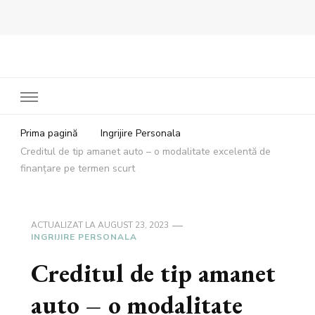
Bandoux
Noutati beauty pentru tine…
Prima pagină
Ingrijire Personala
Creditul de tip amanet auto – o modalitate excelentă de
finanțare pe termen scurt
ACTUALIZAT LA
AUGUST 23, 2023
INGRIJIRE PERSONALA
Creditul de tip amanet
auto – o modalitate