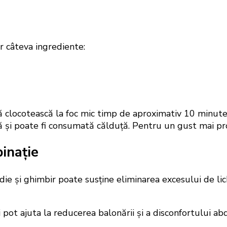
r câteva ingrediente:
 să clocotească la foc mic timp de aproximativ 10 minut
ară și poate fi consumată călduță. Pentru un gust mai 
inație
pădie și ghimbir poate susține eliminarea excesului de li
ui pot ajuta la reducerea balonării și a disconfortului