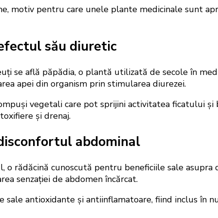
me, motiv pentru care unele plante medicinale sunt apr
fectul său diuretic
 se află păpădia, o plantă utilizată de secole în medici
rea apei din organism prin stimularea diurezei.
mpuși vegetali care pot sprijini activitatea ficatului și
oxifiere și drenaj.
 disconfortul abdominal
, o rădăcină cunoscută pentru beneficiile sale asupra d
area senzației de abdomen încărcat.
 sale antioxidante și antiinflamatoare, fiind inclus în 