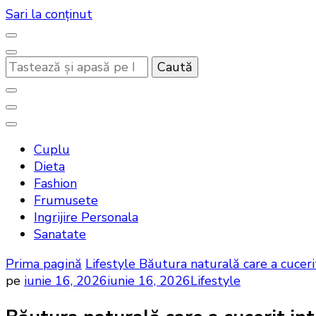
Sari la conținut
Cauți
ceva?
Noutati beauty pentru tine…
Bandoux
Cuplu
Dieta
Fashion
Frumusete
Ingrijire Personala
Sanatate
Prima pagină
Lifestyle
Băutura naturală care a cuceri
pe
iunie 16, 2026
iunie 16, 2026
Lifestyle