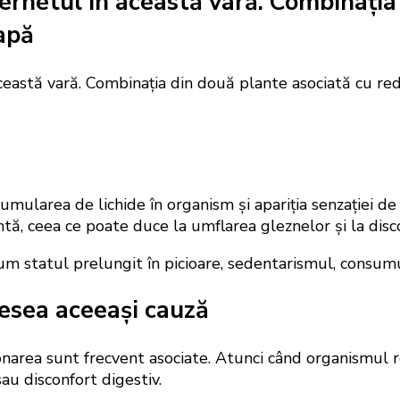
ternetul în această vară. Combinația
 apă
umularea de lichide în organism și apariția senzației de
entă, ceea ce poate duce la umflarea gleznelor și la dis
um statul prelungit în picioare, sedentarismul, consumu
desea aceeași cauză
balonarea sunt frecvent asociate. Atunci când organismu
au disconfort digestiv.