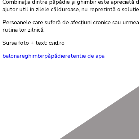
Combinația dintre păpădie și ghimbir este apreciată de 
ajutor util în zilele călduroase, nu reprezintă o soluț
Persoanele care suferă de afecțiuni cronice sau urme
rutina lor zilnică.
Sursa foto + text: csid.ro
balonare
ghimbir
păpădie
retentie de apa