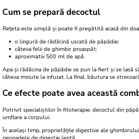
Cum se prepară decoctul
Rețeta este simplă și poate fi pregătită acasă din doa
o lingură de rădăcină uscată de păpădie;
câteva felii de ghimbir proaspăt;
aproximativ 500 ml de apă.
Apa și rădăcina de păpădie se pun la fiert și se lasă
câteva minute la infuzat. La final, băutura se streco
Ce efecte poate avea această comb
Potrivit specialiștilor în fitoterapie, decoctul din pă
umflare a corpului.
În același timp, proprietățile digestive ale ghimbirul
perioadele de digestie lentă.