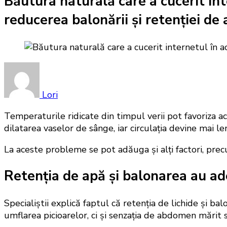
Băutura naturală care a cucerit in
reducerea balonării și retenției de
Lori
Temperaturile ridicate din timpul verii pot favoriza ac
dilatarea vaselor de sânge, iar circulația devine mai l
La aceste probleme se pot adăuga și alți factori, prec
Retenția de apă și balonarea au a
Specialiștii explică faptul că retenția de lichide și 
umflarea picioarelor, ci și senzația de abdomen mărit s