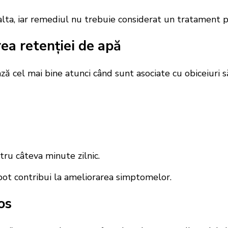
lta, iar remediul nu trebuie considerat un tratament pen
a retenției de apă
ază cel mai bine atunci când sunt asociate cu obiceiuri 
tru câteva minute zilnic.
 pot contribui la ameliorarea simptomelor.
os