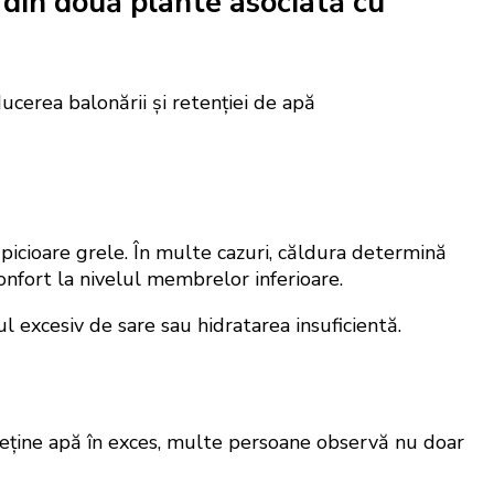
 din două plante asociată cu
 picioare grele. În multe cazuri, căldura determină
confort la nivelul membrelor inferioare.
l excesiv de sare sau hidratarea insuficientă.
l reține apă în exces, multe persoane observă nu doar