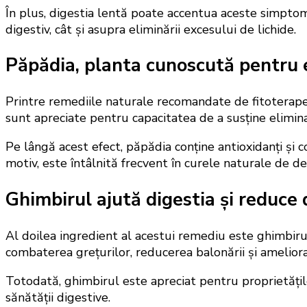
În plus, digestia lentă poate accentua aceste simpto
digestiv, cât și asupra eliminării excesului de lichide.
Păpădia, planta cunoscută pentru e
Printre remediile naturale recomandate de fitoterapeuți
sunt apreciate pentru capacitatea de a susține elimina
Pe lângă acest efect, păpădia conține antioxidanți și co
motiv, este întâlnită frecvent în curele naturale de det
Ghimbirul ajută digestia și reduce
Al doilea ingredient al acestui remediu este ghimbirul
combaterea grețurilor, reducerea balonării și amelior
Totodată, ghimbirul este apreciat pentru proprietățile
sănătății digestive.