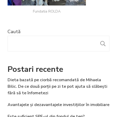
Fundatia ROLDA
Caută
C
Postari recente
Dieta bazată pe ciorbă recomandată de Mihaela
Bilic. De ce două porții pe zi te pot ajuta să slăbești
fără să te înfometezi
Avantajele și dezavantajele investițiilor în imobiliare
Este suficient SPF-ul din fondul de ten?