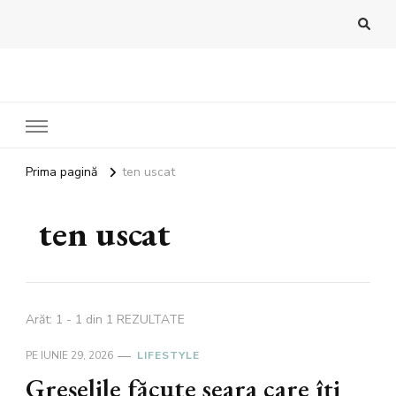
Bandoux
Noutati beauty pentru tine…
Prima pagină
ten uscat
ten uscat
Arăt: 1 - 1 din 1 REZULTATE
PE
IUNIE 29, 2026
LIFESTYLE
Greșelile făcute seara care îți