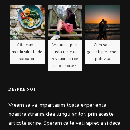
Afla cum iti
Vreau sa port
Cum sa iti
mentii silueta de
fusta rosie de
gasesti perechea
sarbatori
revelion, cu ce
potrivita
sa o asortez
DESPRE NOI
Vream sa va impartasim toata experienta
noastra stransa dea lungu anilor, prin aceste
articole scrise. Speram ca le veti aprecia si daca