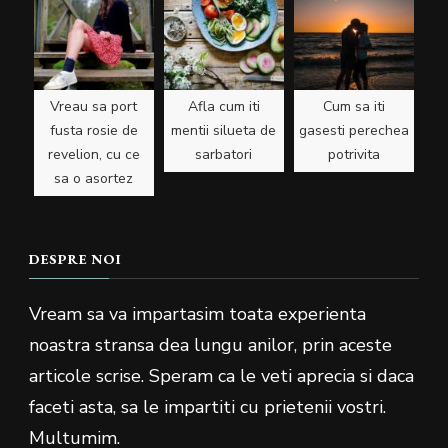
Vreau sa port
Afla cum iti
Cum sa iti
fusta rosie de
mentii silueta de
gasesti perechea
revelion, cu ce
sarbatori
potrivita
sa o asortez
DESPRE NOI
Vream sa va impartasim toata experienta
noastra stransa dea lungu anilor, prin aceste
articole scrise. Speram ca le veti aprecia si daca
faceti asta, sa le impartiti cu prietenii vostri.
Multumim.