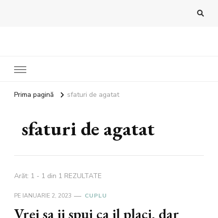
Bandoux
Noutati beauty pentru tine…
Prima pagină
sfaturi de agatat
sfaturi de agatat
Arăt: 1 - 1 din 1 REZULTATE
PE
IANUARIE 2, 2023
CUPLU
Vrei sa ii spui ca il placi, dar