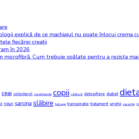
iare
logii explică de ce machiajul nu poate înlocui crema cu
ele fiecărei creații
gram în 2026
in microfibră. Cum trebuie spălate pentru a rezista ma
diet
copii
ceai
colesterol
detoxifiere
diabet
condimente
căldură
slăbire
sarcina
st
riduri
transpiratie
tratament
unghii
tatuaje
vacanțe
V