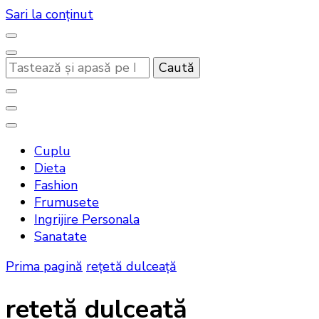
Sari la conținut
Cauți
ceva?
Noutati beauty pentru tine…
Bandoux
Cuplu
Dieta
Fashion
Frumusete
Ingrijire Personala
Sanatate
Prima pagină
rețetă dulceață
rețetă dulceață