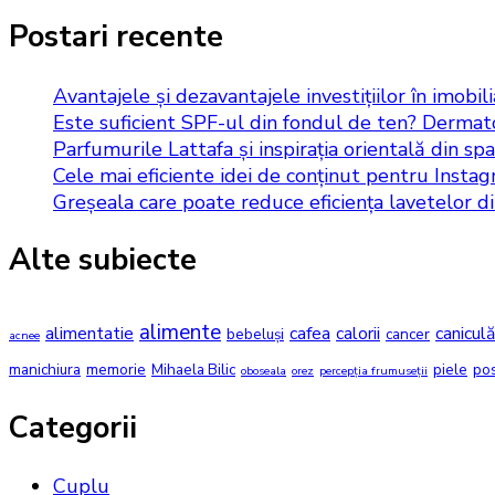
Postari recente
Avantajele și dezavantajele investițiilor în imobil
Este suficient SPF-ul din fondul de ten? Dermato
Parfumurile Lattafa și inspirația orientală din spat
Cele mai eficiente idei de conținut pentru Insta
Greșeala care poate reduce eficiența lavetelor d
Alte subiecte
alimente
alimentatie
cafea
calorii
caniculă
bebeluși
cancer
acnee
manichiura
memorie
Mihaela Bilic
piele
po
oboseala
orez
percepția frumuseții
Categorii
Cuplu