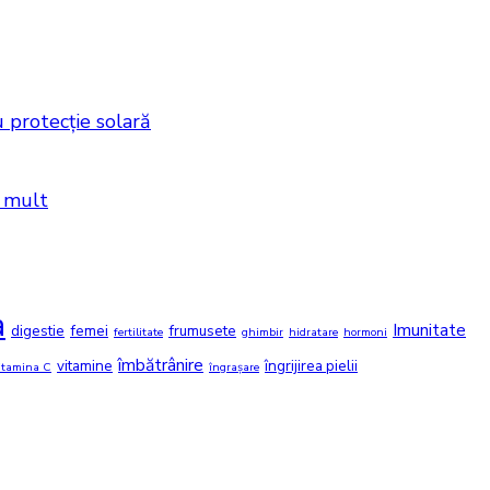
 protecție solară
i mult
a
Imunitate
digestie
femei
frumusete
fertilitate
ghimbir
hidratare
hormoni
îmbătrânire
vitamine
îngrijirea pielii
itamina C
îngrașare