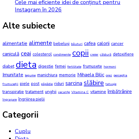
Cele mai eficiente idei de conținut pentru
Instagram în 2026
Alte subiecte
alimente
alimentatie
cafea
calorii
bebeluși
cancer
băuturi
copii
ceai
caniculă
colesterol
detoxifiere
condimente
creier
căldură
dieta
diabet
digestie
femei
frumusete
fertilitate
hormoni
Imunitate
Mihaela Bilic
manichiura
memorie
legume
orez
percepția
slăbire
sarcina
piele
post
riduri
frumuseții
păpădie
tatuaje
îmbătrânire
transpiratie
tratament
unghii
vitamine
vacanțe
Vitamina C
îngrijirea pielii
îngrașare
Categorii
Cuplu
Dieta