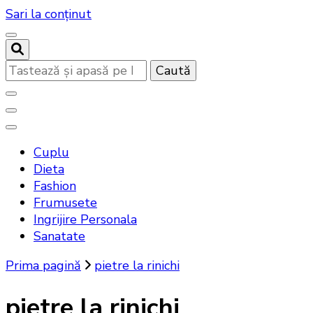
Sari la conținut
Cauți
ceva?
Noutati beauty pentru tine…
Bandoux
Cuplu
Dieta
Fashion
Frumusete
Ingrijire Personala
Sanatate
Prima pagină
pietre la rinichi
pietre la rinichi