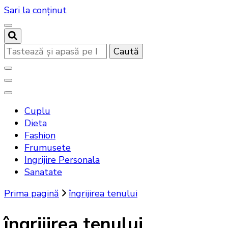
Sari la conținut
Cauți
ceva?
Noutati beauty pentru tine…
Bandoux
Cuplu
Dieta
Fashion
Frumusete
Ingrijire Personala
Sanatate
Prima pagină
îngrijirea tenului
îngrijirea tenului