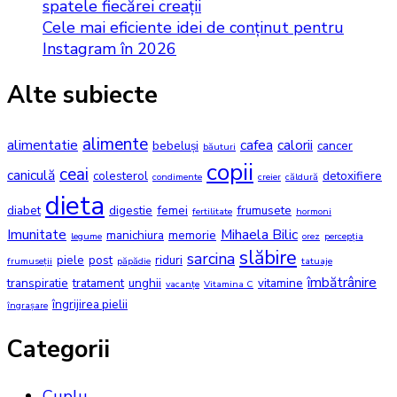
spatele fiecărei creații
Cele mai eficiente idei de conținut pentru
Instagram în 2026
Alte subiecte
alimente
alimentatie
cafea
calorii
bebeluși
cancer
băuturi
copii
ceai
caniculă
colesterol
detoxifiere
condimente
creier
căldură
dieta
diabet
digestie
femei
frumusete
fertilitate
hormoni
Imunitate
Mihaela Bilic
manichiura
memorie
legume
orez
percepția
slăbire
sarcina
piele
post
riduri
frumuseții
păpădie
tatuaje
îmbătrânire
transpiratie
tratament
unghii
vitamine
vacanțe
Vitamina C
îngrijirea pielii
îngrașare
Categorii
Cuplu