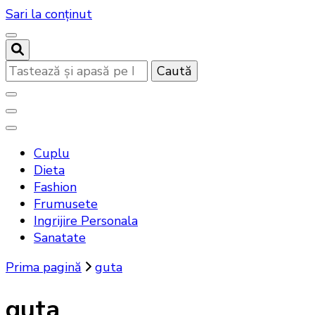
Sari la conținut
Cauți
ceva?
Noutati beauty pentru tine…
Bandoux
Cuplu
Dieta
Fashion
Frumusete
Ingrijire Personala
Sanatate
Prima pagină
guta
guta