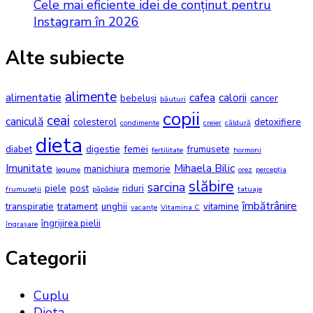
Cele mai eficiente idei de conținut pentru
Instagram în 2026
Alte subiecte
alimente
alimentatie
cafea
calorii
bebeluși
cancer
băuturi
copii
ceai
caniculă
colesterol
detoxifiere
condimente
creier
căldură
dieta
diabet
digestie
femei
frumusete
fertilitate
hormoni
Imunitate
Mihaela Bilic
manichiura
memorie
legume
orez
percepția
slăbire
sarcina
piele
post
riduri
frumuseții
păpădie
tatuaje
îmbătrânire
transpiratie
tratament
unghii
vitamine
vacanțe
Vitamina C
îngrijirea pielii
îngrașare
Categorii
Cuplu
Dieta