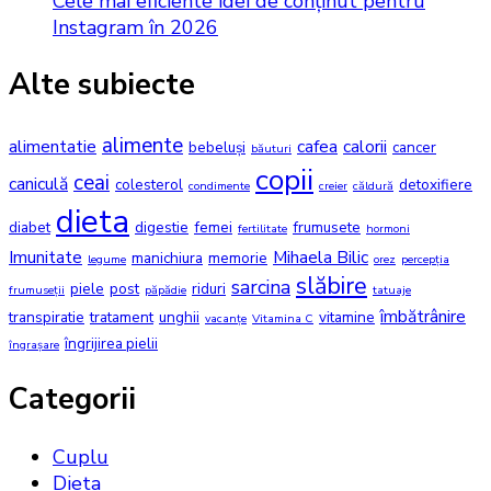
Cele mai eficiente idei de conținut pentru
Instagram în 2026
Alte subiecte
alimente
alimentatie
cafea
calorii
bebeluși
cancer
băuturi
copii
ceai
caniculă
colesterol
detoxifiere
condimente
creier
căldură
dieta
diabet
digestie
femei
frumusete
fertilitate
hormoni
Imunitate
Mihaela Bilic
manichiura
memorie
legume
orez
percepția
slăbire
sarcina
piele
post
riduri
frumuseții
păpădie
tatuaje
îmbătrânire
transpiratie
tratament
unghii
vitamine
vacanțe
Vitamina C
îngrijirea pielii
îngrașare
Categorii
Cuplu
Dieta