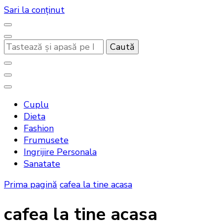
Sari la conținut
Cauți
ceva?
Noutati beauty pentru tine…
Bandoux
Cuplu
Dieta
Fashion
Frumusete
Ingrijire Personala
Sanatate
Prima pagină
cafea la tine acasa
cafea la tine acasa