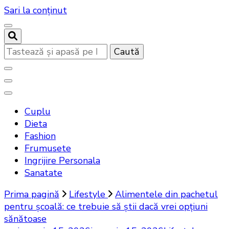
Sari la conținut
Cauți
ceva?
Noutati beauty pentru tine…
Bandoux
Cuplu
Dieta
Fashion
Frumusete
Ingrijire Personala
Sanatate
Prima pagină
Lifestyle
Alimentele din pachetul
pentru școală: ce trebuie să știi dacă vrei opțiuni
sănătoase