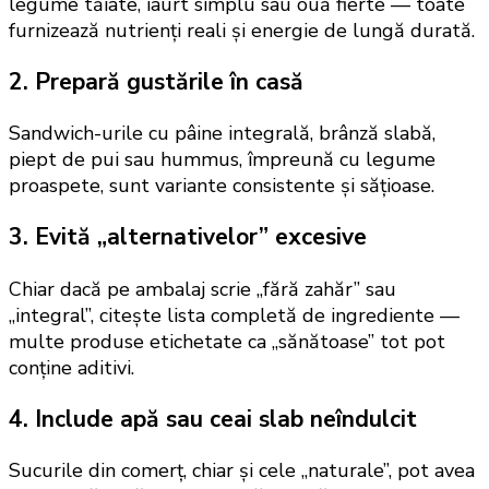
legume tăiate, iaurt simplu sau ouă fierte — toate
furnizează nutrienți reali și energie de lungă durată.
2. Prepară gustările în casă
Sandwich-urile cu pâine integrală, brânză slabă,
piept de pui sau hummus, împreună cu legume
proaspete, sunt variante consistente și sățioase.
3. Evită „alternativelor” excesive
Chiar dacă pe ambalaj scrie „fără zahăr” sau
„integral”, citește lista completă de ingrediente —
multe produse etichetate ca „sănătoase” tot pot
conține aditivi.
4. Include apă sau ceai slab neîndulcit
Sucurile din comerț, chiar și cele „naturale”, pot avea