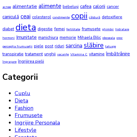
alimente
alimentatie
cafea
calorii
bebeluși
cancer
acnee
copii
ceai
caniculă
colesterol
detoxifiere
condimente
căldură
dieta
diabet
digestie
femei
frumusete
fertilitate
ghimbir
hidratare
Imunitate
manichiura
memorie
Mihaela Bilic
hormoni
oboseala
orez
slăbire
sarcina
piele
post
riduri
percepția frumuseții
tatuaje
îmbătrânire
transpiratie
tratament
unghii
vitamine
vacanțe
Vitamina C
îngrijirea pielii
îngrașare
Categorii
Cuplu
Dieta
Fashion
Frumusete
Ingrijire Personala
Lifestyle