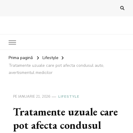
Bandoux
Noutati beauty pentru tine…
Prima pagină
Lifestyle
Tratamente uzuale care pot afecta condusul auto,
avertismentul medicilor
PE
IANUARIE 21, 2026
LIFESTYLE
Tratamente uzuale care
pot afecta condusul