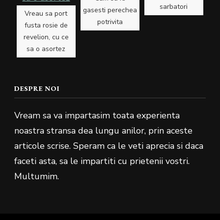
sarbatori
gasesti perechea
Vreau sa port
potrivita
fusta rosie de
revelion, cu ce
sa o asortez
DESPRE NOI
Vream sa va impartasim toata experienta
noastra stransa dea lungu anilor, prin aceste
articole scrise. Speram ca le veti aprecia si daca
faceti asta, sa le impartiti cu prietenii vostri.
Multumim.