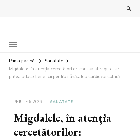
Bandoux
Noutati beauty pentru tine…
Prima pagină
Sanatate
Migdalele, în atenția cercetătorilor: consumul regulat ar
putea aduce beneficii pentru sănătatea cardiovasculară
PE
IULIE 6, 2026
SANATATE
Migdalele, în atenția
cercetătorilor: