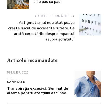
sine pas cu pas
ARTICOLUL URMĂTOR
Astigmatismul netratat poate
crește riscul de accidente rutiere. Ce
arată cercetările despre impactul
asupra șofatului
Articole recomandate
PE
IULIE 7, 2025
SANATATE
Transpirația excesivă: Semnal de
alarmă pentru afecțiuni ascunse