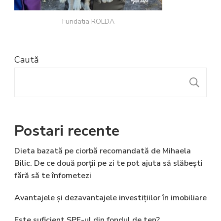
Fundatia ROLDA
Caută
C
Postari recente
Dieta bazată pe ciorbă recomandată de Mihaela
Bilic. De ce două porții pe zi te pot ajuta să slăbești
fără să te înfometezi
Avantajele și dezavantajele investițiilor în imobiliare
Este suficient SPF-ul din fondul de ten?