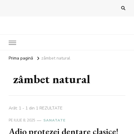
Bandoux
Noutati beauty pentru tine…
Prima pagină
zâmbet natural
zâmbet natural
Arăt: 1 - 1 din 1 REZULTATE
PE
IULIE 8, 2025
SANATATE
Adio protezei dentare clasice!