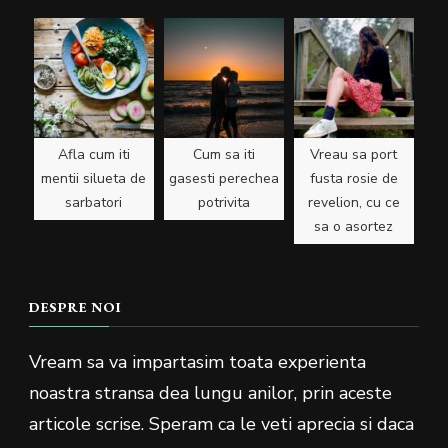
Afla cum iti
Cum sa iti
Vreau sa port
mentii silueta de
gasesti perechea
fusta rosie de
sarbatori
potrivita
revelion, cu ce
sa o asortez
DESPRE NOI
Vream sa va impartasim toata experienta
noastra stransa dea lungu anilor, prin aceste
articole scrise. Speram ca le veti aprecia si daca