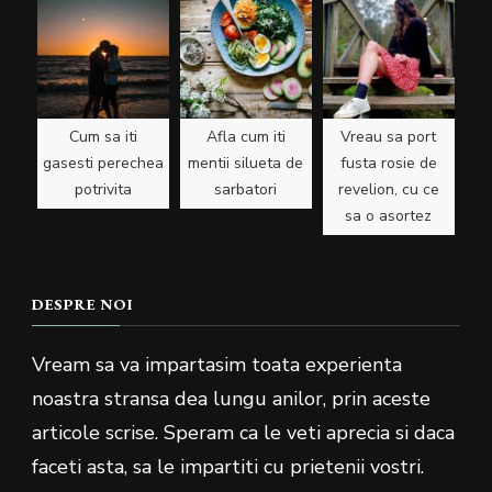
Cum sa iti
Afla cum iti
Vreau sa port
gasesti perechea
mentii silueta de
fusta rosie de
potrivita
sarbatori
revelion, cu ce
sa o asortez
DESPRE NOI
Vream sa va impartasim toata experienta
noastra stransa dea lungu anilor, prin aceste
articole scrise. Speram ca le veti aprecia si daca
faceti asta, sa le impartiti cu prietenii vostri.