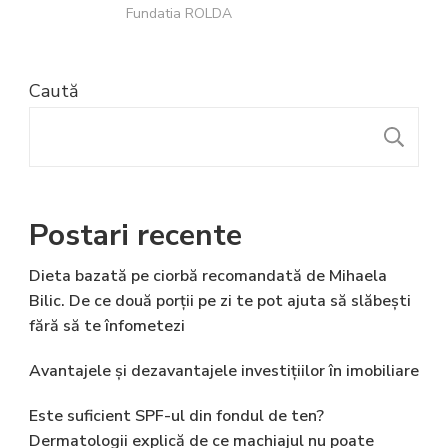
Fundatia ROLDA
Caută
C
Postari recente
Dieta bazată pe ciorbă recomandată de Mihaela
Bilic. De ce două porții pe zi te pot ajuta să slăbești
fără să te înfometezi
Avantajele și dezavantajele investițiilor în imobiliare
Este suficient SPF-ul din fondul de ten?
Dermatologii explică de ce machiajul nu poate