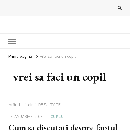
Bandoux
Noutati beauty pentru tine…
Prima pagină
vrei sa faci un copil
vrei sa faci un copil
Arăt: 1 - 1 din 1 REZULTATE
PE
IANUARIE 4, 2023
CUPLU
Cum sa discutati despre faptul