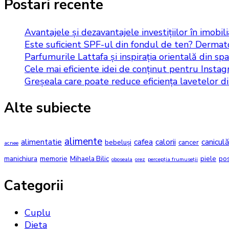
Postari recente
Avantajele și dezavantajele investițiilor în imobil
Este suficient SPF-ul din fondul de ten? Dermato
Parfumurile Lattafa și inspirația orientală din spat
Cele mai eficiente idei de conținut pentru Insta
Greșeala care poate reduce eficiența lavetelor d
Alte subiecte
alimente
alimentatie
cafea
calorii
caniculă
bebeluși
cancer
acnee
manichiura
memorie
Mihaela Bilic
piele
po
oboseala
orez
percepția frumuseții
Categorii
Cuplu
Dieta