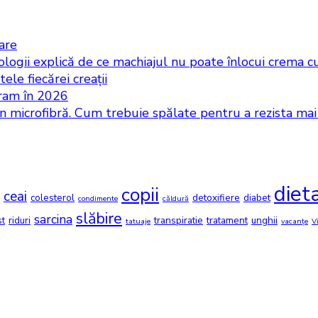
iare
logii explică de ce machiajul nu poate înlocui crema cu
ele fiecărei creații
gram în 2026
in microfibră. Cum trebuie spălate pentru a rezista ma
diet
copii
ceai
colesterol
detoxifiere
diabet
condimente
căldură
slăbire
sarcina
st
riduri
transpiratie
tratament
unghii
tatuaje
vacanțe
V