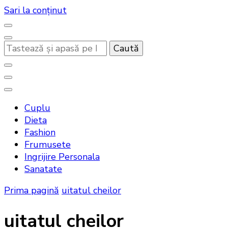
Sari la conținut
Cauți
ceva?
Noutati beauty pentru tine…
Bandoux
Cuplu
Dieta
Fashion
Frumusete
Ingrijire Personala
Sanatate
Prima pagină
uitatul cheilor
uitatul cheilor