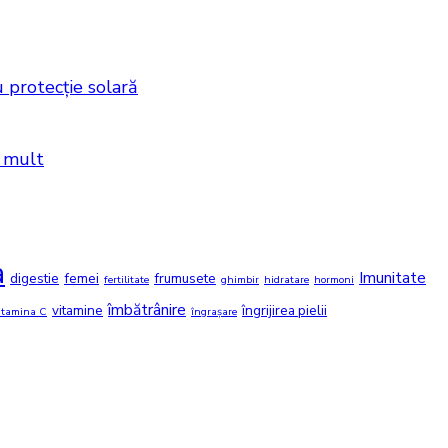
 protecție solară
i mult
a
Imunitate
digestie
femei
frumusete
fertilitate
ghimbir
hidratare
hormoni
îmbătrânire
vitamine
îngrijirea pielii
itamina C
îngrașare