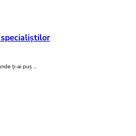
specialiștilor
unde ți-ai pus …