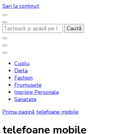
Sari la conținut
Cauți
ceva?
Noutati beauty pentru tine…
Bandoux
Cuplu
Dieta
Fashion
Frumusete
Ingrijire Personala
Sanatate
Prima pagină
telefoane mobile
telefoane mobile