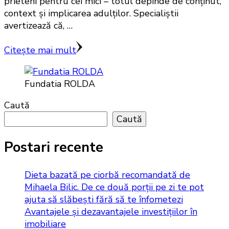
prieteni pentru cei mici – totul depinde de conținut,
context și implicarea adulților. Specialiștii
avertizează că, …
Citește mai mult
Fundatia ROLDA
Caută
Caută
Postari recente
Dieta bazată pe ciorbă recomandată de
Mihaela Bilic. De ce două porții pe zi te pot
ajuta să slăbești fără să te înfometezi
Avantajele și dezavantajele investițiilor în
imobiliare