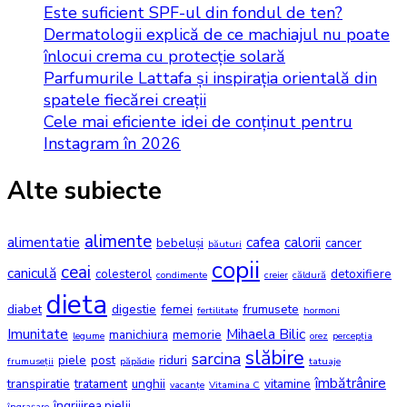
Este suficient SPF-ul din fondul de ten?
Dermatologii explică de ce machiajul nu poate
înlocui crema cu protecție solară
Parfumurile Lattafa și inspirația orientală din
spatele fiecărei creații
Cele mai eficiente idei de conținut pentru
Instagram în 2026
Alte subiecte
alimente
alimentatie
cafea
calorii
bebeluși
cancer
băuturi
copii
ceai
caniculă
colesterol
detoxifiere
condimente
creier
căldură
dieta
diabet
digestie
femei
frumusete
fertilitate
hormoni
Imunitate
Mihaela Bilic
manichiura
memorie
legume
orez
percepția
slăbire
sarcina
piele
post
riduri
frumuseții
păpădie
tatuaje
îmbătrânire
transpiratie
tratament
unghii
vitamine
vacanțe
Vitamina C
îngrijirea pielii
îngrașare