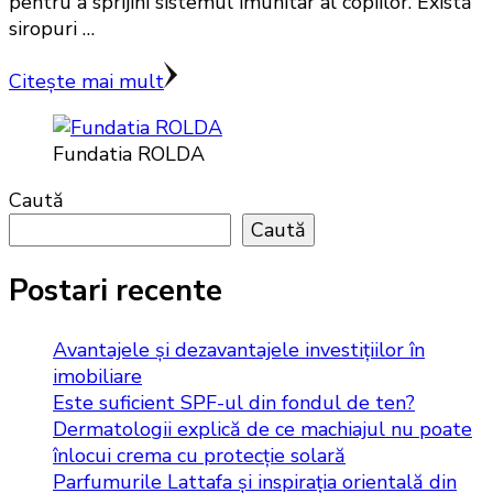
pentru a sprijini sistemul imunitar al copiilor. Există
siropuri …
Citește mai mult
Fundatia ROLDA
Caută
Caută
Postari recente
Avantajele și dezavantajele investițiilor în
imobiliare
Este suficient SPF-ul din fondul de ten?
Dermatologii explică de ce machiajul nu poate
înlocui crema cu protecție solară
Parfumurile Lattafa și inspirația orientală din