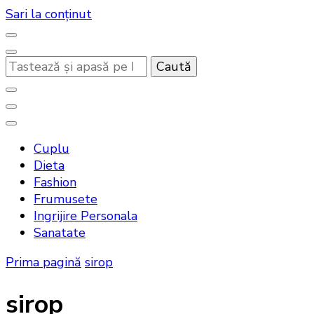
Sari la conținut
Cauți
ceva?
Noutati beauty pentru tine…
Bandoux
Cuplu
Dieta
Fashion
Frumusete
Ingrijire Personala
Sanatate
Prima pagină
sirop
sirop