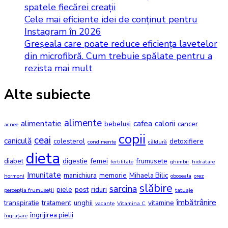
spatele fiecărei creații
Cele mai eficiente idei de conținut pentru
Instagram în 2026
Greșeala care poate reduce eficiența lavetelor
din microfibră. Cum trebuie spălate pentru a
rezista mai mult
Alte subiecte
alimente
alimentatie
cafea
calorii
bebeluși
cancer
acnee
copii
ceai
caniculă
colesterol
detoxifiere
condimente
căldură
dieta
diabet
digestie
femei
frumusete
fertilitate
ghimbir
hidratare
Imunitate
manichiura
memorie
Mihaela Bilic
hormoni
oboseala
orez
slăbire
sarcina
piele
post
riduri
percepția frumuseții
tatuaje
îmbătrânire
transpiratie
tratament
unghii
vitamine
vacanțe
Vitamina C
îngrijirea pielii
îngrașare