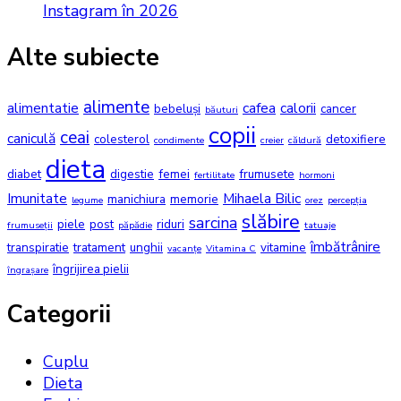
Instagram în 2026
Alte subiecte
alimente
alimentatie
cafea
calorii
bebeluși
cancer
băuturi
copii
ceai
caniculă
colesterol
detoxifiere
condimente
creier
căldură
dieta
diabet
digestie
femei
frumusete
fertilitate
hormoni
Imunitate
Mihaela Bilic
manichiura
memorie
legume
orez
percepția
slăbire
sarcina
piele
post
riduri
frumuseții
păpădie
tatuaje
îmbătrânire
transpiratie
tratament
unghii
vitamine
vacanțe
Vitamina C
îngrijirea pielii
îngrașare
Categorii
Cuplu
Dieta