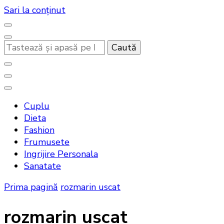
Sari la conținut
Cauți
ceva?
Noutati beauty pentru tine…
Bandoux
Cuplu
Dieta
Fashion
Frumusete
Ingrijire Personala
Sanatate
Prima pagină
rozmarin uscat
rozmarin uscat