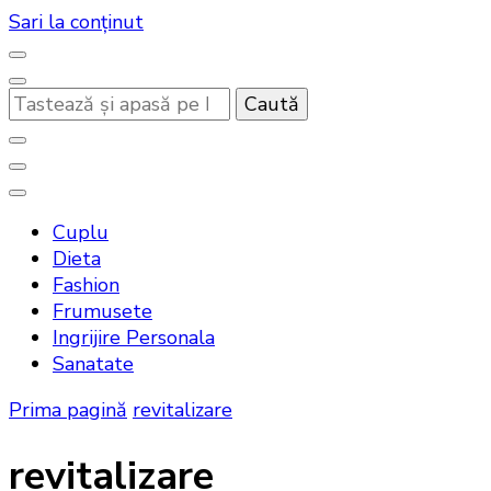
Sari la conținut
Cauți
ceva?
Noutati beauty pentru tine…
Bandoux
Cuplu
Dieta
Fashion
Frumusete
Ingrijire Personala
Sanatate
Prima pagină
revitalizare
revitalizare