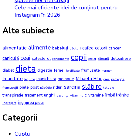
spatele fiecărei creații
Cele mai eficiente idei de conținut pentru
Instagram în 2026
Alte subiecte
alimente
alimentatie
cafea
calorii
bebeluși
cancer
băuturi
copii
ceai
caniculă
colesterol
detoxifiere
condimente
creier
căldură
dieta
diabet
digestie
femei
frumusete
fertilitate
hormoni
Imunitate
Mihaela Bilic
manichiura
memorie
legume
orez
percepția
slăbire
sarcina
piele
post
riduri
frumuseții
păpădie
tatuaje
îmbătrânire
transpiratie
tratament
unghii
vitamine
vacanțe
Vitamina C
îngrijirea pielii
îngrașare
Categorii
Cuplu