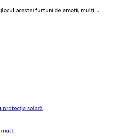
jlocul acestei furtuni de emoții, mulți …
 protecție solară
i mult