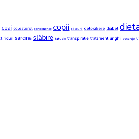
diet
copii
ceai
colesterol
detoxifiere
diabet
condimente
căldură
slăbire
sarcina
st
riduri
transpiratie
tratament
unghii
tatuaje
vacanțe
V