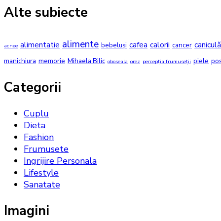
Alte subiecte
alimente
alimentatie
cafea
calorii
caniculă
bebeluși
cancer
acnee
manichiura
memorie
Mihaela Bilic
piele
po
oboseala
orez
percepția frumuseții
Categorii
Cuplu
Dieta
Fashion
Frumusete
Ingrijire Personala
Lifestyle
Sanatate
Imagini