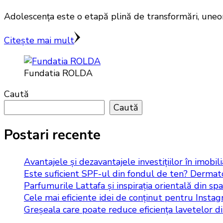
Adolescența este o etapă plină de transformări, uneori 
Citește mai mult
Fundatia ROLDA
Caută
Caută
Postari recente
Avantajele și dezavantajele investițiilor în imobil
Este suficient SPF-ul din fondul de ten? Dermato
Parfumurile Lattafa și inspirația orientală din spat
Cele mai eficiente idei de conținut pentru Insta
Greșeala care poate reduce eficiența lavetelor d