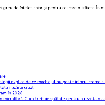
greu de înțeles chiar și pentru cei care o trăiesc. În mi
iare
logii explică de ce machiajul nu poate înlocui crema cu
ele fiecărei creații
gram în 2026
in microfibră. Cum trebuie spălate pentru a rezista ma