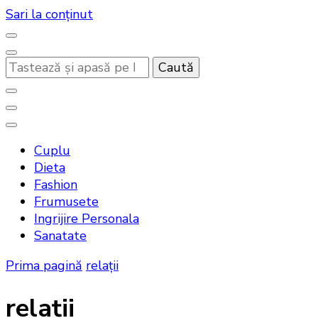
Sari la conținut
Cauți
ceva?
Noutati beauty pentru tine…
Bandoux
Cuplu
Dieta
Fashion
Frumusete
Ingrijire Personala
Sanatate
Prima pagină
relații
relații