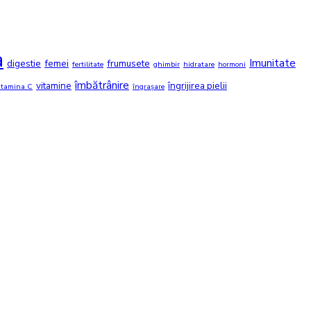
a
Imunitate
digestie
femei
frumusete
fertilitate
ghimbir
hidratare
hormoni
îmbătrânire
vitamine
îngrijirea pielii
itamina C
îngrașare