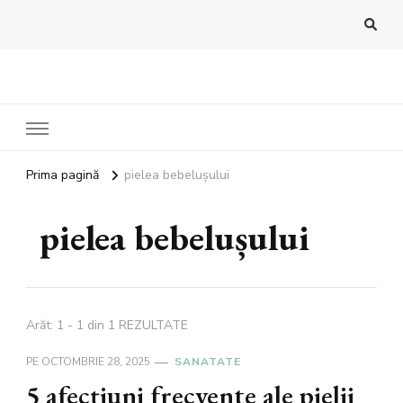
Bandoux
Noutati beauty pentru tine…
Prima pagină
pielea bebelușului
pielea bebelușului
Arăt: 1 - 1 din 1 REZULTATE
PE
OCTOMBRIE 28, 2025
SANATATE
5 afecțiuni frecvente ale pielii