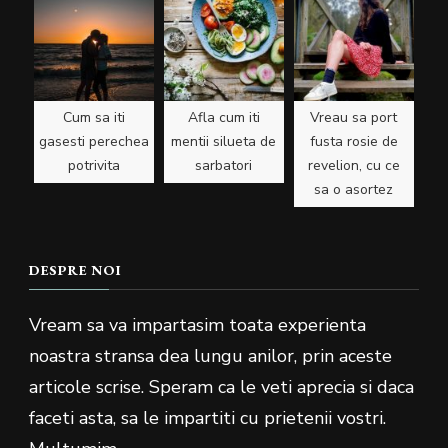
Cum sa iti
Afla cum iti
Vreau sa port
gasesti perechea
mentii silueta de
fusta rosie de
potrivita
sarbatori
revelion, cu ce
sa o asortez
DESPRE NOI
Vream sa va impartasim toata experienta
noastra stransa dea lungu anilor, prin aceste
articole scrise. Speram ca le veti aprecia si daca
faceti asta, sa le impartiti cu prietenii vostri.