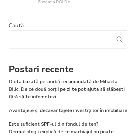
Fundatia ROLDA
Caută
C
Postari recente
Dieta bazată pe ciorbă recomandată de Mihaela
Bilic. De ce două porții pe zi te pot ajuta să slăbești
fără să te înfometezi
Avantajele și dezavantajele investițiilor în imobiliare
Este suficient SPF-ul din fondul de ten?
Dermatologii explică de ce machiajul nu poate