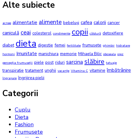
Alte subiecte
alimente
alimentatie
cafea
calorii
bebeluși
cancer
acnee
copii
ceai
caniculă
colesterol
detoxifiere
condimente
căldură
dieta
diabet
digestie
femei
frumusete
fertilitate
ghimbir
hidratare
Imunitate
manichiura
memorie
Mihaela Bilic
hormoni
oboseala
orez
slăbire
sarcina
piele
post
riduri
percepția frumuseții
tatuaje
îmbătrânire
transpiratie
tratament
unghii
vitamine
vacanțe
Vitamina C
îngrijirea pielii
îngrașare
Categorii
Cuplu
Dieta
Fashion
Frumusete