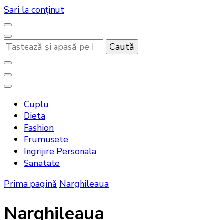
Sari la conținut
Cauți
ceva?
Noutati beauty pentru tine…
Bandoux
Cuplu
Dieta
Fashion
Frumusete
Ingrijire Personala
Sanatate
Prima pagină
Narghileaua
Narghileaua