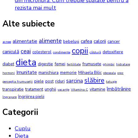
din microfibră. Cum trebuie spălate pentru a
rezista mai mult
Alte subiecte
alimente
alimentatie
cafea
calorii
bebeluși
cancer
acnee
copii
ceai
caniculă
colesterol
detoxifiere
condimente
căldură
dieta
diabet
digestie
femei
frumusete
fertilitate
ghimbir
hidratare
Imunitate
manichiura
memorie
Mihaela Bilic
hormoni
oboseala
orez
slăbire
sarcina
piele
post
riduri
percepția frumuseții
tatuaje
îmbătrânire
transpiratie
tratament
unghii
vitamine
vacanțe
Vitamina C
îngrijirea pielii
îngrașare
Categorii
Cuplu
Dieta