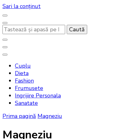
Sari la conținut
Cauți
ceva?
Noutati beauty pentru tine…
Bandoux
Cuplu
Dieta
Fashion
Frumusete
Ingrijire Personala
Sanatate
Prima pagină
Magneziu
Magneziu