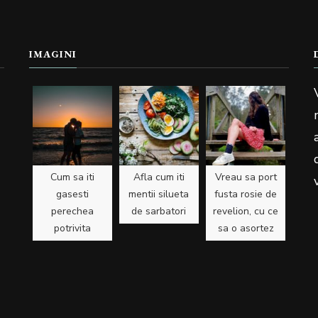
IMAGINI
Cum sa iti
Afla cum iti
Vreau sa port
gasesti
mentii silueta
fusta rosie de
perechea
de sarbatori
revelion, cu ce
potrivita
sa o asortez