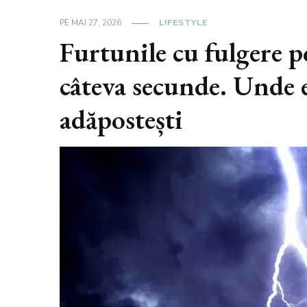
PE
MAI 27, 2026
LIFESTYLE
Furtunile cu fulgere p
câteva secunde. Unde es
adăpostești