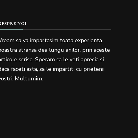
DESPRE NOI
Vream sa va impartasim toata experienta
noastra stransa dea lungu anilor, prin aceste
articole scrise. Speram ca le veti aprecia si
daca faceti asta, sa le impartiti cu prietenii
vostri. Multumim.