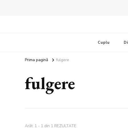
Bandoux
Noutati beauty pentru tine…
Cuplu
D
Prima pagină
fulgere
fulgere
Arăt: 1 - 1 din 1 REZULTATE