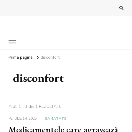
Bandoux
Noutati beauty pentru tine…
Prima pagină
disconfort
disconfort
Arăt: 1 - 1 din 1 REZULTATE
PE
IULIE 14, 2025
SANATATE
Medicamentele care agravează