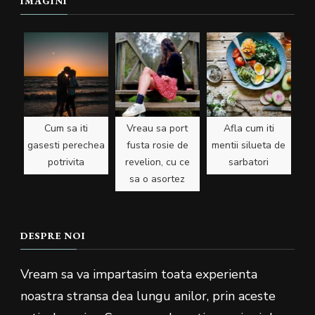
IMAGINI
Cum sa iti
Vreau sa port
Afla cum iti
gasesti perechea
fusta rosie de
mentii silueta de
potrivita
revelion, cu ce
sarbatori
sa o asortez
DESPRE NOI
Vream sa va impartasim toata experienta
noastra stransa dea lungu anilor, prin aceste