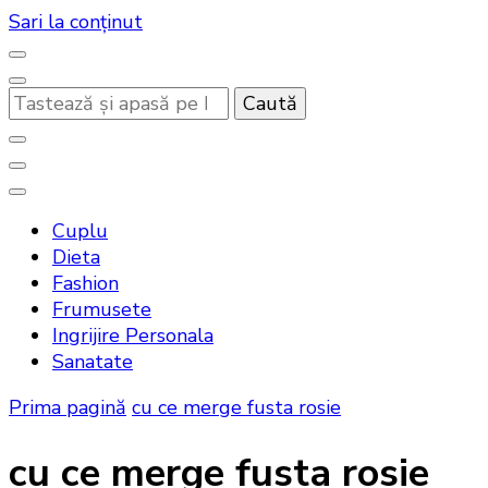
Sari la conținut
Cauți
ceva?
Noutati beauty pentru tine…
Bandoux
Cuplu
Dieta
Fashion
Frumusete
Ingrijire Personala
Sanatate
Prima pagină
cu ce merge fusta rosie
cu ce merge fusta rosie