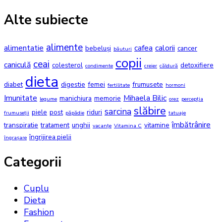
Alte subiecte
alimente
alimentatie
cafea
calorii
bebeluși
cancer
băuturi
copii
ceai
caniculă
colesterol
detoxifiere
condimente
creier
căldură
dieta
diabet
digestie
femei
frumusete
fertilitate
hormoni
Imunitate
Mihaela Bilic
manichiura
memorie
legume
orez
percepția
slăbire
sarcina
piele
post
riduri
frumuseții
păpădie
tatuaje
îmbătrânire
transpiratie
tratament
unghii
vitamine
vacanțe
Vitamina C
îngrijirea pielii
îngrașare
Categorii
Cuplu
Dieta
Fashion