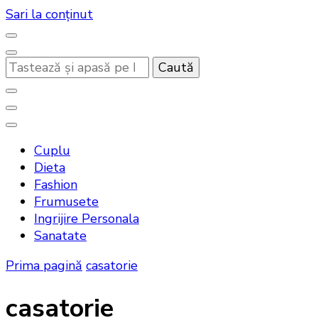
Sari la conținut
Cauți
ceva?
Noutati beauty pentru tine…
Bandoux
Cuplu
Dieta
Fashion
Frumusete
Ingrijire Personala
Sanatate
Prima pagină
casatorie
casatorie