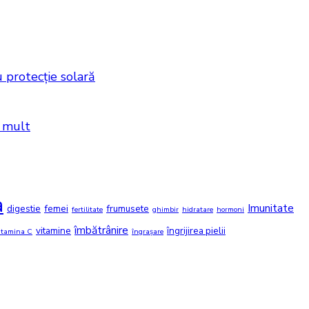
 protecție solară
i mult
a
Imunitate
digestie
femei
frumusete
fertilitate
ghimbir
hidratare
hormoni
îmbătrânire
vitamine
îngrijirea pielii
itamina C
îngrașare