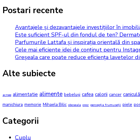
Postari recente
Avantajele și dezavantajele investițiilor în imobil
Este suficient SPF-ul din fondul de ten? Dermato
Parfumurile Lattafa și inspirația orientală din spat
Cele mai eficiente idei de conținut pentru Insta
Greșeala care poate reduce eficiența lavetelor d
Alte subiecte
alimente
alimentatie
cafea
calorii
caniculă
bebeluși
cancer
acnee
manichiura
memorie
Mihaela Bilic
piele
po
oboseala
orez
percepția frumuseții
Categorii
Cuplu