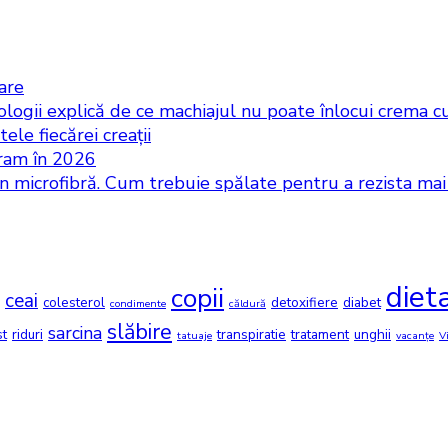
iare
logii explică de ce machiajul nu poate înlocui crema cu
ele fiecărei creații
gram în 2026
in microfibră. Cum trebuie spălate pentru a rezista ma
diet
copii
ceai
colesterol
detoxifiere
diabet
condimente
căldură
slăbire
sarcina
st
riduri
transpiratie
tratament
unghii
tatuaje
vacanțe
V