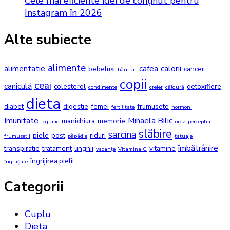
Cele mai eficiente idei de conținut pentru
Instagram în 2026
Alte subiecte
alimente
alimentatie
cafea
calorii
bebeluși
cancer
băuturi
copii
ceai
caniculă
colesterol
detoxifiere
condimente
creier
căldură
dieta
diabet
digestie
femei
frumusete
fertilitate
hormoni
Imunitate
Mihaela Bilic
manichiura
memorie
legume
orez
percepția
slăbire
sarcina
piele
post
riduri
frumuseții
păpădie
tatuaje
îmbătrânire
transpiratie
tratament
unghii
vitamine
vacanțe
Vitamina C
îngrijirea pielii
îngrașare
Categorii
Cuplu
Dieta