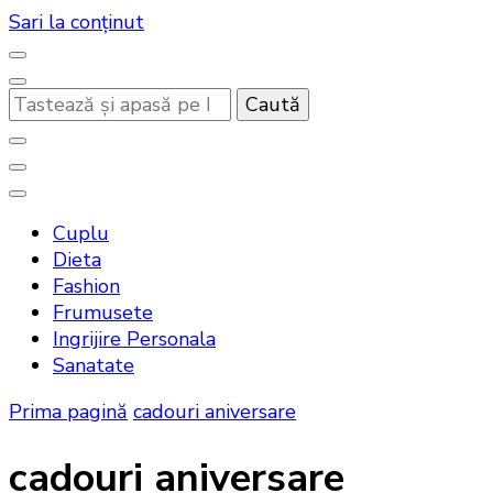
Sari la conținut
Cauți
ceva?
Noutati beauty pentru tine…
Bandoux
Cuplu
Dieta
Fashion
Frumusete
Ingrijire Personala
Sanatate
Prima pagină
cadouri aniversare
cadouri aniversare