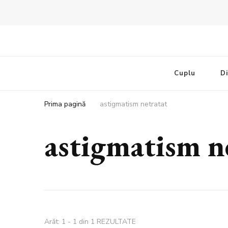
Bandoux
Noutati beauty pentru tine…
Cuplu
D
Prima pagină
astigmatism netratat
astigmatism n
Arăt: 1 - 1 din 1 REZULTATE