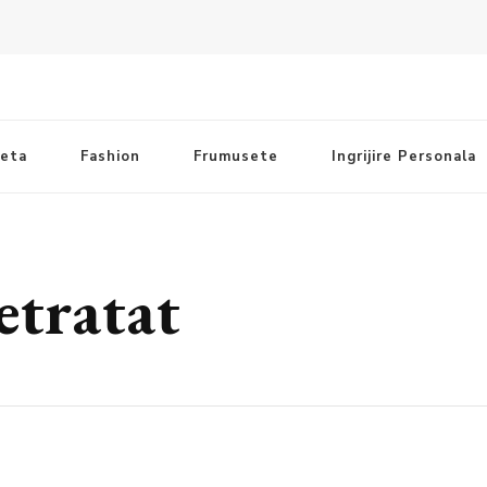
ieta
Fashion
Frumusete
Ingrijire Personala
etratat